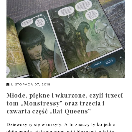
LISTOPADA 07, 2018
Młode, piękne i wkurzone, czyli trzeci
tom „Monstressy” oraz trzecia i
czwarta część „Rat Queens”
Dziewczyny się wkurzyły. A to znaczy tylko jedno –
obite mordy, ciskanie gromami i bluzgami, a także