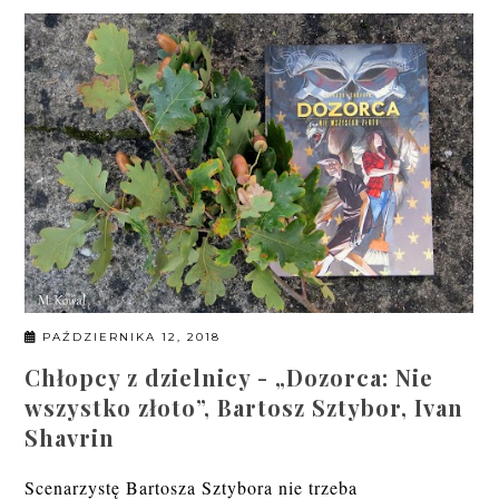
PAŹDZIERNIKA 12, 2018
Chłopcy z dzielnicy - „Dozorca: Nie
wszystko złoto”, Bartosz Sztybor, Ivan
Shavrin
Scenarzystę Bartosza Sztybora nie trzeba