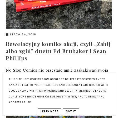
LIPCA 24, 2018
Rewelacyjny komiks akcji, czyli „Zabij
albo zgiń” duetu Ed Brubaker i Sean
Phillips
No Stop Comics nie przestaje mnie zaskakiwać swoją
ofertą. I choć wydawało mi się, że pierwsza trójka
THIS SITE USES COOKIES FROM GOOGLE TO DELIVER ITS SERVICES AND TO
moich ulubionych komiksów od katowickiego
ANALYZE TRAFFIC. YOUR IP ADDRESS AND USER-AGENT ARE SHARED WITH
wydawcy...
GOOGLE ALONG WITH PERFORMANCE AND SECURITY METRICS TO ENSURE
QUALITY OF SERVICE, GENERATE USAGE STATISTICS, AND TO DETECT AND
Czytaj więcej
ADDRESS ABUSE.
LEARN MORE
GOT IT