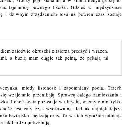
szki, kroczy jego śladami, a w końcu decyduje się na
łać tajemnicę pewnego liściku. Gdzieś w międzyczasie
nkę i dziwnym zrządzeniem losu na pewien czas zostaje
dłem zaledwie okruszki z talerza przeżyć i wrażeń.
ami, a buzię mam ciągle tak pełną, że pękają mi
wczynka, młody listonosz i zapomniany poeta. Trzech
e się wzajemnie przenikają. Sprawcą całego zamieszania i
szka. I choć poeta pozostaje w ukryciu, wiemy o nim tylko
cność jest cały czas wyczuwalna. Jednak najpiękniejsze
nka beztrosko spędzają czas. To w nich wyraźnie odbijają
ie tak bardzo potrzebują.