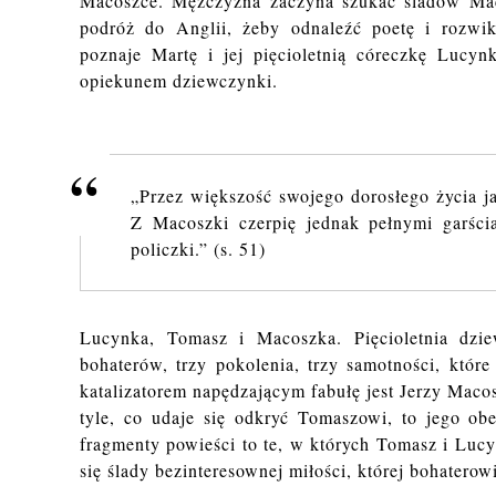
Macoszce. Mężczyzna zaczyna szukać śladów Maco
podróż do Anglii, żeby odnaleźć poetę i rozwik
poznaje Martę i jej pięcioletnią córeczkę Lucy
opiekunem dziewczynki.
„Przez większość swojego dorosłego życia ja
Z Macoszki czerpię jednak pełnymi garści
policzki.” (s. 51)
Lucynka, Tomasz i Macoszka. Pięcioletnia dzie
bohaterów, trzy pokolenia, trzy samotności, któr
katalizatorem napędzającym fabułę jest Jerzy Maco
tyle, co udaje się odkryć Tomaszowi, to jego obe
fragmenty powieści to te, w których Tomasz i Lucy
się ślady bezinteresownej miłości, której bohaterow