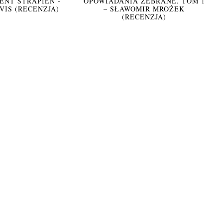
NT STRAPIEŃ -
OPOWIADANIA ZEBRANE. TOM 1
VIS (RECENZJA)
– SŁAWOMIR MROŻEK
(RECENZJA)