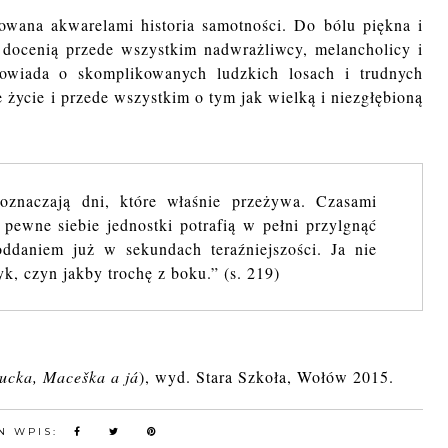
owana akwarelami historia samotności. Do bólu piękna i
 docenią przede wszystkim nadwrażliwcy, melancholicy i
owiada o skomplikowanych ludzkich losach i trudnych
 życie i przede wszystkim o tym jak wielką i niezgłębioną
oznaczają dni, które właśnie przeżywa. Czasami
 pewne siebie jednostki potrafią w pełni przylgnąć
ddaniem już w sekundach teraźniejszości. Ja nie
k, czyn jakby trochę z boku.” (s. 219)
ucka, Maceška a já
), wyd. Stara Szkoła, Wołów 2015.
N WPIS: