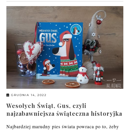
GRUDNIA 14, 2022
Wesołych Świąt, Gus, czyli
najzabawniejsza świąteczna historyjka
Najbardziej marudny pies świata powraca po to, żeby