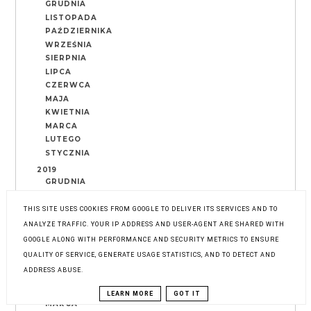
GRUDNIA
LISTOPADA
PAŹDZIERNIKA
WRZEŚNIA
SIERPNIA
LIPCA
CZERWCA
MAJA
KWIETNIA
MARCA
LUTEGO
STYCZNIA
2019
GRUDNIA
LISTOPADA
PAŹDZIERNIKA
THIS SITE USES COOKIES FROM GOOGLE TO DELIVER ITS SERVICES AND TO
WRZEŚNIA
ANALYZE TRAFFIC. YOUR IP ADDRESS AND USER-AGENT ARE SHARED WITH
SIERPNIA
GOOGLE ALONG WITH PERFORMANCE AND SECURITY METRICS TO ENSURE
LIPCA
QUALITY OF SERVICE, GENERATE USAGE STATISTICS, AND TO DETECT AND
CZERWCA
ADDRESS ABUSE.
MAJA
KWIETNIA
LEARN MORE
GOT IT
MARCA