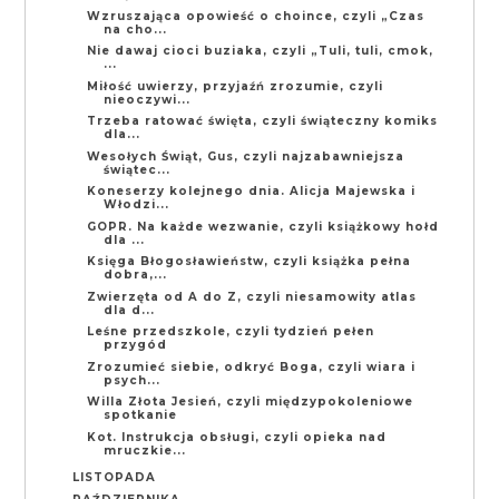
Wzruszająca opowieść o choince, czyli „Czas
na cho...
Nie dawaj cioci buziaka, czyli „Tuli, tuli, cmok,
...
Miłość uwierzy, przyjaźń zrozumie, czyli
nieoczywi...
Trzeba ratować święta, czyli świąteczny komiks
dla...
Wesołych Świąt, Gus, czyli najzabawniejsza
świątec...
Koneserzy kolejnego dnia. Alicja Majewska i
Włodzi...
GOPR. Na każde wezwanie, czyli książkowy hołd
dla ...
Księga Błogosławieństw, czyli książka pełna
dobra,...
Zwierzęta od A do Z, czyli niesamowity atlas
dla d...
Leśne przedszkole, czyli tydzień pełen
przygód
Zrozumieć siebie, odkryć Boga, czyli wiara i
psych...
Willa Złota Jesień, czyli międzypokoleniowe
spotkanie
Kot. Instrukcja obsługi, czyli opieka nad
mruczkie...
LISTOPADA