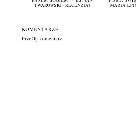
PANEM BOGIEM? – KS. JAN
PISMA ŚWIĘ
TWAROWSKI (RECENZJA)
MARIA EPI
KOMENTARZE
Prześlij komentarz