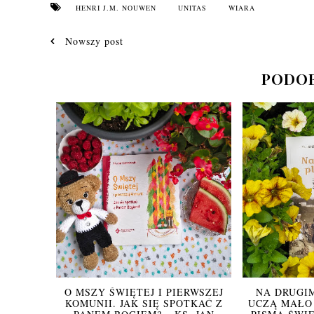
HENRI J.M. NOUWEN
UNITAS
WIARA
Nowszy post
PODOB
O MSZY ŚWIĘTEJ I PIERWSZEJ
NA DRUGI
KOMUNII. JAK SIĘ SPOTKAĆ Z
UCZĄ MAŁO