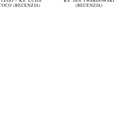
TEGO – KS. LUIGI
KS. JAN TWARDOWSKI
COCO (RECENZJA)
(RECENZJA)