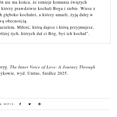
ń nie ma końca, że istnieje komunia świętych
którzy prawdziwie kochali Boga i siebie. Wiesz z
h głęboko kochałeś, a którzy umarli, żyją dalej w
iwą obecnością.
ielem. Miłość, którą dajesz i którą przyjmujesz,
liżej tych, których dał ci Bóg, byś ich kochał”.
 oryg.
The Inner Voice of Love: A Journey Through
czykowie, wyd. Unitas, Siedlce 2025.
N WPIS: