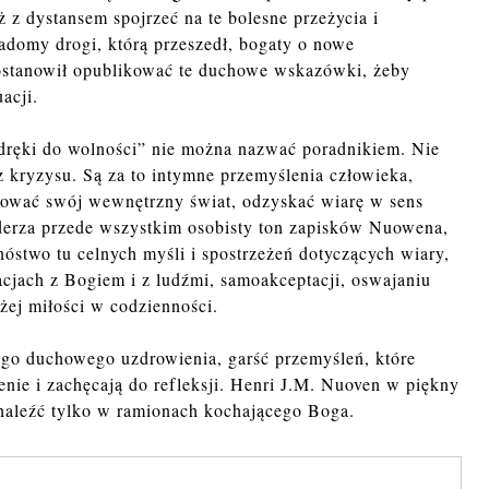
 z dystansem spojrzeć na te bolesne przeżycia i
adomy drogi, którą przeszedł, bogaty o nowe
ostanowił opublikować te duchowe wskazówki, żeby
acji.
dręki do wolności” nie można nazwać poradnikiem. Nie
z kryzysu. Są za to intymne przemyślenia człowieka,
dować swój wewnętrzny świat, odzyskać wiarę w sens
 uderza przede wszystkim osobisty ton zapisków Nuowena,
nóstwo tu celnych myśli i spostrzeżeń dotyczących wiary,
elacjach z Bogiem i z ludźmi, samoakceptacji, oswajaniu
żej miłości w codzienności.
ego duchowego uzdrowienia, garść przemyśleń, które
nie i zachęcają do refleksji. Henri J.M. Nuoven w piękny
naleźć tylko w ramionach kochającego Boga.