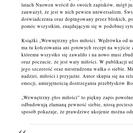
latach Nuowen wrócił do swoich zapisków, mógł już
zauważył, że jest w nich pewien uniwersalizm. Świ
doświadczenia oraz dopingowany przez bliskich, p
pomóc wszystkim, znajdującym się w podobnej sytu
Książki „Wewnętrzny głos miłości. Wędrówka od u
ma tu kołczowania ani gotowych recept na wyjście 
któremu wszystko się zawaliło i na nowo musi zbu
oraz poczucie, że jest waty miłości. W publikacji
jego szczerość oraz niestrudzona walka o siebie. M
nadziei, miłości i przyjaźni. Autor skupia się na r
emocji, umiejętnością dostrzegania przebłysków Bo
„Wewnętrzny głos miłości” to piękny zapis powoln
odbudowują złamaną pewność siebie, niosą pociesze
sposób pokazuje, że prawdziwe ukojenie można od