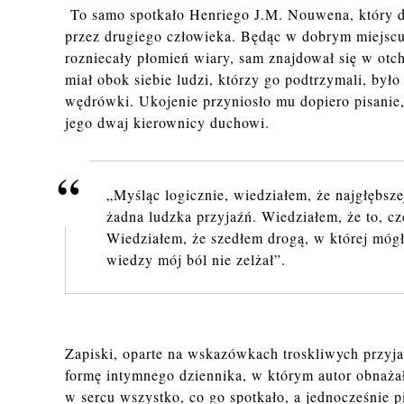
To samo spotkało Henriego J.M. Nouwena, który do
przez drugiego człowieka. Będąc w dobrym miejscu 
rozniecały płomień wiary, sam znajdował się w otch
miał obok siebie ludzi, którzy go podtrzymali, by
wędrówki. Ukojenie przyniosło mu dopiero pisanie
jego dwaj kierownicy duchowi.
„Myśląc logicznie, wiedziałem, że najgłębsze
żadna ludzka przyjaźń. Wiedziałem, że to, c
Wiedziałem, że szedłem drogą, w której mógł
wiedzy mój ból nie zelżał”.
Zapiski, oparte na wskazówkach troskliwych przyja
formę intymnego dziennika, w którym autor obnażał
w sercu wszystko, co go spotkało, a jednocześnie pi