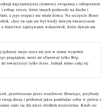
tknął najczarniejszej ciemności związanej z odtrąceniem
i robiąc rzeczy, które innych podnosiły na duchu i
łani, a jego rozpacz nie miała końca. Na szczęście Henri
ło obok, choć on sam nie był wtedy łatwym towarzyszem
, a właściwie zapisywanie wskazówek, które dawali mu
j tęsknoty mego serca nie jest w stanie wypełnić
zego pragnąłem, może mi ofiarować tylko Bóg.
 mi towarzyszyć tylko Jezus. Jednak mimo całej tej
ciół, przetworzone przez wrażliwość Henriego, przybrały
 swoją duszę i próbował jakoś poukładać sobie w głowie i
sanie stało się dla niego źródłem pocieszenia. Kiedy po