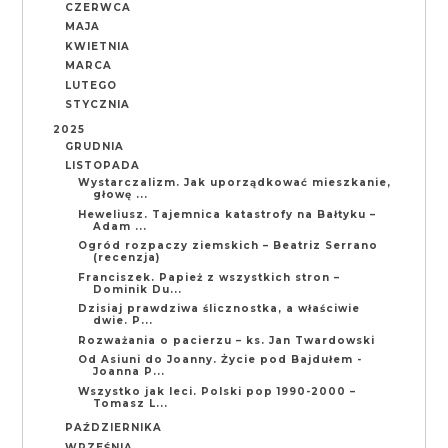
CZERWCA
MAJA
KWIETNIA
MARCA
LUTEGO
STYCZNIA
2025
GRUDNIA
LISTOPADA
Wystarczalizm. Jak uporządkować mieszkanie,
głowę ...
Heweliusz. Tajemnica katastrofy na Bałtyku –
Adam ...
Ogród rozpaczy ziemskich – Beatriz Serrano
(recenzja)
Franciszek. Papież z wszystkich stron –
Dominik Du...
Dzisiaj prawdziwa ślicznostka, a właściwie
dwie. P...
Rozważania o pacierzu – ks. Jan Twardowski
Od Asiuni do Joanny. Życie pod Bajdułem -
Joanna P...
Wszystko jak leci. Polski pop 1990-2000 –
Tomasz L...
PAŹDZIERNIKA
WRZEŚNIA