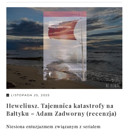
LISTOPADA 25, 2025
Heweliusz. Tajemnica katastrofy na
Bałtyku – Adam Zadworny (recenzja)
Niesiona entuzjazmem związanym z serialem