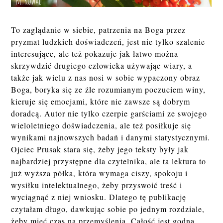
To zaglądanie w siebie, patrzenia na Boga przez
pryzmat ludzkich doświadczeń, jest nie tylko szalenie
interesujące, ale też pokazuje jak łatwo można
skrzywdzić drugiego człowieka używając wiary, a
także jak wielu z nas nosi w sobie wypaczony obraz
Boga, boryka się ze źle rozumianym poczuciem winy,
kieruje się emocjami, które nie zawsze są dobrym
doradcą. Autor nie tylko czerpie garściami ze swojego
wieloletniego doświadczenia, ale też posiłkuje się
wynikami najnowszych badań i danymi statystycznymi.
Ojciec Prusak stara się, żeby jego teksty były jak
najbardziej przystępne dla czytelnika, ale ta lektura to
już wyższa półka, która wymaga ciszy, spokoju i
wysiłku intelektualnego, żeby przyswoić treść i
wyciągnąć z niej wniosku. Dlatego tę publikację
czytałam długo, dawkując sobie po jednym rozdziale,
żeby mieć czas na przemyślenia. Całość jest godna