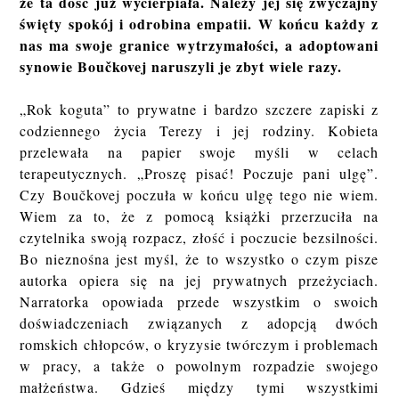
że ta dość już wycierpiała. Należy jej się zwyczajny
święty spokój i odrobina empatii. W końcu każdy z
nas ma swoje granice wytrzymałości, a adoptowani
synowie Boučkovej naruszyli je zbyt wiele razy.
„Rok koguta” to prywatne i bardzo szczere zapiski z
codziennego życia Terezy i jej rodziny. Kobieta
przelewała na papier swoje myśli w celach
terapeutycznych. „Proszę pisać! Poczuje pani ulgę”.
Czy Boučkovej poczuła w końcu ulgę tego nie wiem.
Wiem za to, że z pomocą książki przerzuciła na
czytelnika swoją rozpacz, złość i poczucie bezsilności.
Bo nieznośna jest myśl, że to wszystko o czym pisze
autorka opiera się na jej prywatnych przeżyciach.
Narratorka opowiada przede wszystkim o swoich
doświadczeniach związanych z adopcją dwóch
romskich chłopców, o kryzysie twórczym i problemach
w pracy, a także o powolnym rozpadzie swojego
małżeństwa. Gdzieś między tymi wszystkimi