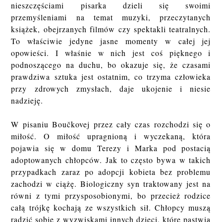
nieszczęściami pisarka dzieli się swoimi
przemyśleniami na temat muzyki, przeczytanych
książek, obejrzanych filmów czy spektakli teatralnych.
To właściwie jedyne jasne momenty w całej jej
opowieści. I właśnie w nich jest coś pięknego i
podnoszącego na duchu, bo okazuje się, że czasami
prawdziwa sztuka jest ostatnim, co trzyma człowieka
przy zdrowych zmysłach, daje ukojenie i niesie
nadzieję.
W pisaniu Boučkovej przez cały czas rozchodzi się o
miłość. O miłość upragnioną i wyczekaną, która
pojawia się w domu Terezy i Marka pod postacią
adoptowanych chłopców. Jak to często bywa w takich
przypadkach zaraz po adopcji kobieta bez problemu
zachodzi w ciążę. Biologiczny syn traktowany jest na
równi z tymi przysposobionymi, bo przecież rodzice
całą trójkę kochają ze wszystkich sił. Chłopcy muszą
radzić sobie z wyzwiskami innych dzieci, które pastwią