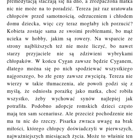
premedytacją staczają się na dno, a zrozpaczona matka
nic nie może na to poradzić. Tereza już raz uratowała
chłopców przed samotnością, odrzuceniem i chłodem
domu dziecka, więc czy teraz mogłaby ich porzucić?
Kobieta zostaje sama ze swoimi problemami, bo mąż
ucieka w hobby, jakim są rowery. Na wsparcie ze
strony najbliższych też nie może liczyć, bo nawet
starzy przyjaciele nie są zdziwieni wybrykami
chłopaków. W końcu Cygan zawsze będzie Cyganem,
dlatego można się po nich spodziewać wszystkiego
najgorszego, bo złe geny zawsze zwyciężą. Tereza nie
wierzy w takie tłumaczenia, ale powoli godzi się z
myślą, że odniosła porażkę jako matka, choć robiła
wszystko, żeby wychować synów najlepiej jak
potrafiła. Podobno adopcje romskich dzieci często
mają ten sam scenariusz. Ale przecież pochodzenie nie
ma tu nic do rzeczy. Pisarka zwraca uwagę na brak
miłości, którego chłopcy doświadczyli w pierwszych,
najważniejszych miesiącach życia. Może to właśnie ten