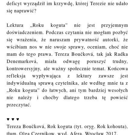
deficyt wyrządził im krzywdę, której Terezie nie udało
się naprawić?
Lektura „Roku koguta” nie jest przyjemnym
doświadczeniem. Podczas czytania nie mogłam pozbyć
się wrażenia, że naruszam prywatność autorki, że
wścibiam nos w nie swoje sprawy, oceniam, choć nie
mam do tego prawa. Tereza Boučková, tak jak Radka
Denemarková, miała odwagę poruszyć trudny,
kontrowersyjny, ale ważny społecznie temat. Końcowa
refleksja wypływająca z lektury zawsze jest
indywidualną sprawą czytelnika, ale według mnie ta z
„Roku koguta” do łatwych, ani tym bardziej wesołych
nie należy i choćby dlatego trzeba tę powieść
przeczytać.
♥ ♥ ♥
Tereza Boučková, Rok koguta (tyt. oryg. Rok kohouta),
tłum. Olga Czernikow, wyd. Afera, Wrocław 2017.