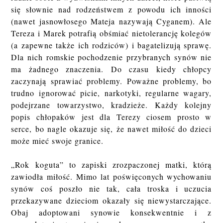
się słownie nad rodzeństwem z powodu ich inności
(nawet jasnowłosego Mateja nazywają Cyganem). Ale
Tereza i Marek potrafią obśmiać nietolerancję kolegów
(a zapewne także ich rodziców) i bagatelizują sprawę.
Dla nich romskie pochodzenie przybranych synów nie
ma żadnego znaczenia. Do czasu kiedy chłopcy
zaczynają sprawiać problemy. Poważne problemy, bo
trudno ignorować picie, narkotyki, regularne wagary,
podejrzane towarzystwo, kradzieże. Każdy kolejny
popis chłopaków jest dla Terezy ciosem prosto w
serce, bo nagle okazuje się, że nawet miłość do dzieci
może mieć swoje granice.
„Rok koguta” to zapiski zrozpaczonej matki, którą
zawiodła miłość. Mimo lat poświęconych wychowaniu
synów coś poszło nie tak, cała troska i uczucia
przekazywane dzieciom okazały się niewystarczające.
Obaj adoptowani synowie konsekwentnie i z