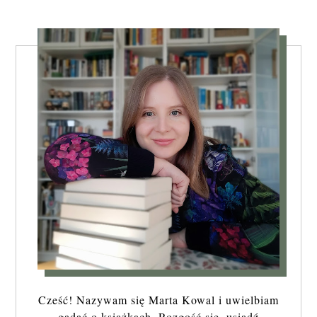
Cześć! Nazywam się Marta Kowal i uwielbiam
gadać o książkach. Rozgość się, usiądź