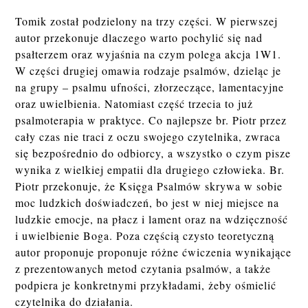
Tomik został podzielony na trzy części. W pierwszej
autor przekonuje dlaczego warto pochylić się nad
psałterzem oraz wyjaśnia na czym polega akcja 1W1.
W części drugiej omawia rodzaje psalmów, dzieląc je
na grupy – psalmu ufności, złorzeczące, lamentacyjne
oraz uwielbienia. Natomiast część trzecia to już
psalmoterapia w praktyce. Co najlepsze br. Piotr przez
cały czas nie traci z oczu swojego czytelnika, zwraca
się bezpośrednio do odbiorcy, a wszystko o czym pisze
wynika z wielkiej empatii dla drugiego człowieka. Br.
Piotr przekonuje, że Księga Psalmów skrywa w sobie
moc ludzkich doświadczeń, bo jest w niej miejsce na
ludzkie emocje, na płacz i lament oraz na wdzięczność
i uwielbienie Boga. Poza częścią czysto teoretyczną
autor proponuje proponuje różne ćwiczenia wynikające
z prezentowanych metod czytania psalmów, a także
podpiera je konkretnymi przykładami, żeby ośmielić
czytelnika do działania.