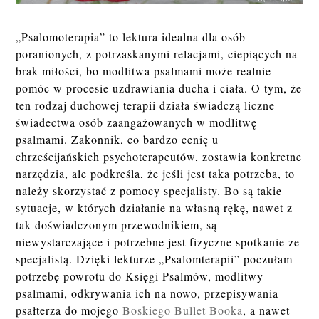
„Psalomoterapia” to lektura idealna dla osób
poranionych, z potrzaskanymi relacjami, ciepiących na
brak miłości, bo modlitwa psalmami może realnie
pomóc w procesie uzdrawiania ducha i ciała. O tym, że
ten rodzaj duchowej terapii działa świadczą liczne
świadectwa osób zaangażowanych w modlitwę
psalmami. Zakonnik, co bardzo cenię u
chrześcijańskich psychoterapeutów, zostawia konkretne
narzędzia, ale podkreśla, że jeśli jest taka potrzeba, to
należy skorzystać z pomocy specjalisty. Bo są takie
sytuacje, w których działanie na własną rękę, nawet z
tak doświadczonym przewodnikiem, są
niewystarczające i potrzebne jest fizyczne spotkanie ze
specjalistą. Dzięki lekturze „Psalomterapii” poczułam
potrzebę powrotu do Księgi Psalmów, modlitwy
psalmami, odkrywania ich na nowo, przepisywania
psałterza do mojego
Boskiego Bullet Booka
, a nawet