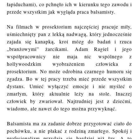
łapiduchami), co pchnęło ich w kierunku tego zawodu i
przede wszystkim jak wygląda praca balsamisty.
Na filmach w prosektorium najczęściej pracuje miły,
uśmiechnięty pan z lekką nadwagą, który jednocześnie
zajada się kanapką, kroi mózg do badań i rzuca
„branżowymi” żarcikami. Adam Ragiel i jego
współpracownicy nie maja nic wspólnego z
hollywoodzkim wyobrażeniem człowieka z
prosektorium. No może odrobina czarnego humoru się
zgadza. Bo w tej pracy trzeba mieć przede wszystkim
dystans. Umieć wyłączyć emocje i nie myśleć o
zmarłym, który aktualnie leży na stole. Inaczej
człowiek by zwariował. Najtrudniej jest z dziećmi,
wiadomo, ale nawet do tego można przywyknąć.
Balsamista ma za zadanie dobrze przygotować ciało do
pochówku, a nie płakać z rodziną zmarłego. Spokój i
profesjonalizm przydają się bardziej niż łzy. A to