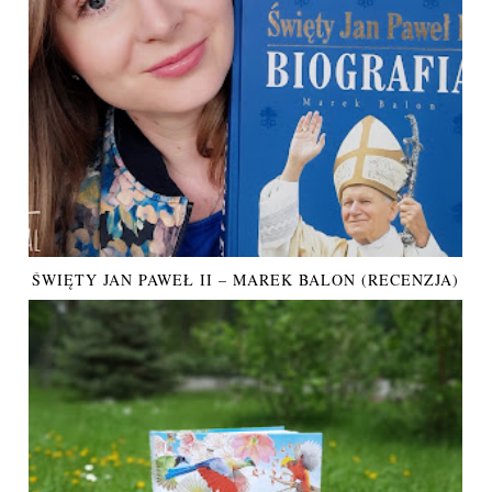
ŚWIĘTY JAN PAWEŁ II – MAREK BALON (RECENZJA)