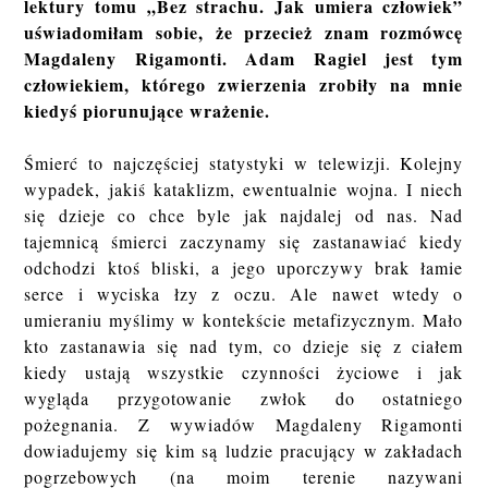
lektury tomu „Bez strachu. Jak umiera człowiek”
uświadomiłam sobie, że przecież znam rozmówcę
Magdaleny Rigamonti. Adam Ragiel jest tym
człowiekiem, którego zwierzenia zrobiły na mnie
kiedyś piorunujące wrażenie.
Śmierć to najczęściej statystyki w telewizji. Kolejny
wypadek, jakiś kataklizm, ewentualnie wojna. I niech
się dzieje co chce byle jak najdalej od nas. Nad
tajemnicą śmierci zaczynamy się zastanawiać kiedy
odchodzi ktoś bliski, a jego uporczywy brak łamie
serce i wyciska łzy z oczu. Ale nawet wtedy o
umieraniu myślimy w kontekście metafizycznym. Mało
kto zastanawia się nad tym, co dzieje się z ciałem
kiedy ustają wszystkie czynności życiowe i jak
wygląda przygotowanie zwłok do ostatniego
pożegnania. Z wywiadów Magdaleny Rigamonti
dowiadujemy się kim są ludzie pracujący w zakładach
pogrzebowych (na moim terenie nazywani