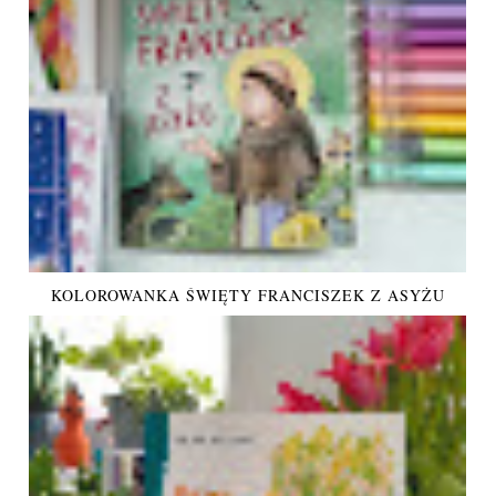
KOLOROWANKA ŚWIĘTY FRANCISZEK Z ASYŻU