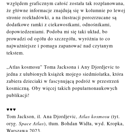
względem graficznym całość została tak rozplanowana,
że główne informacje znajdują się w kolumnie po lewej
stronie rozkładówki, a na ilustracji porozrzucane są
dodatkowe ramki z ciekawostkami, odnośnikami,
dopowiedzeniami. Podoba mi się taki układ, bo
prowadzi od ogółu do szczegółu, wyróżnia to co
najważniejsze i pomaga zapanować nad czytanym
tekstem.
„Atlas kosmosu” Toma Jacksona i Any Djordjevic to
jedna z ulubionych książek mojego siedmiolatka, która
zabiera dzieciaki w fascynującą podróż w przestrzeń
kosmiczną. Oby więcej takich popularnonaukowych
publikacji!
♥♥♥
Tom Jackson, il. Ana Djordjevic,
Atlas kosmosu
(tyt.
oryg.
Space Atlas
), tłum. Bohdan Widła, wyd. Kropka,
Warszawa 2023.