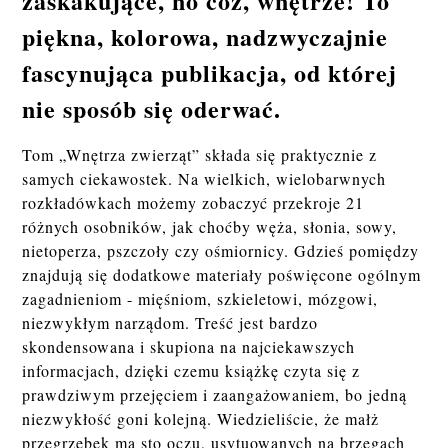
zaskakujące, no cóż, wnętrze! To
piękna, kolorowa, nadzwyczajnie
fascynująca publikacja, od której
nie sposób się oderwać.
Tom „Wnętrza zwierząt” składa się praktycznie z
samych ciekawostek. Na wielkich, wielobarwnych
rozkładówkach możemy zobaczyć przekroje 21
różnych osobników, jak choćby węża, słonia, sowy,
nietoperza, pszczoły czy ośmiornicy. Gdzieś pomiędzy
znajdują się dodatkowe materiały poświęcone ogólnym
zagadnieniom - mięśniom, szkieletowi, mózgowi,
niezwykłym narządom. Treść jest bardzo
skondensowana i skupiona na najciekawszych
informacjach, dzięki czemu książkę czyta się z
prawdziwym przejęciem i zaangażowaniem, bo jedną
niezwykłość goni kolejną. Wiedzieliście, że małż
przegrzebek ma sto oczu, usytuowanych na brzegach