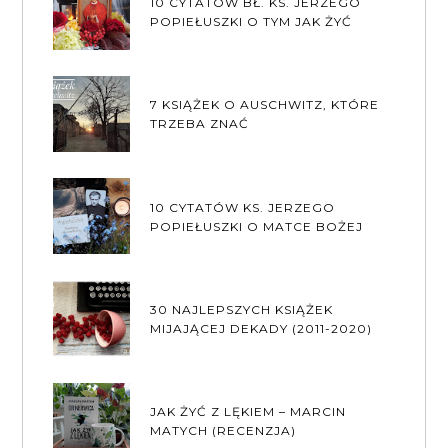
10 CYTATÓW BŁ. KS. JERZEGO
POPIEŁUSZKI O TYM JAK ŻYĆ
7 KSIĄŻEK O AUSCHWITZ, KTÓRE
TRZEBA ZNAĆ
10 CYTATÓW KS. JERZEGO
POPIEŁUSZKI O MATCE BOŻEJ
30 NAJLEPSZYCH KSIĄŻEK
MIJAJĄCEJ DEKADY (2011-2020)
JAK ŻYĆ Z LĘKIEM – MARCIN
MATYCH (RECENZJA)