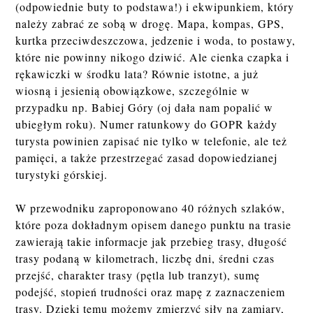
(odpowiednie buty to podstawa!) i ekwipunkiem, który
należy zabrać ze sobą w drogę. Mapa, kompas, GPS,
kurtka przeciwdeszczowa, jedzenie i woda, to postawy,
które nie powinny nikogo dziwić. Ale cienka czapka i
rękawiczki w środku lata? Równie istotne, a już
wiosną i jesienią obowiązkowe, szczególnie w
przypadku np. Babiej Góry (oj dała nam popalić w
ubiegłym roku). Numer ratunkowy do GOPR każdy
turysta powinien zapisać nie tylko w telefonie, ale też
pamięci, a także przestrzegać zasad dopowiedzianej
turystyki górskiej.
W przewodniku zaproponowano 40 różnych szlaków,
które poza dokładnym opisem danego punktu na trasie
zawierają takie informacje jak przebieg trasy, długość
trasy podaną w kilometrach, liczbę dni, średni czas
przejść, charakter trasy (pętla lub tranzyt), sumę
podejść, stopień trudności oraz mapę z zaznaczeniem
trasy. Dzięki temu możemy zmierzyć siły na zamiary,