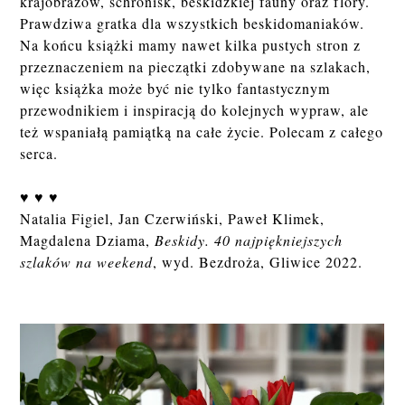
krajobrazów, schronisk, beskidzkiej fauny oraz flory.
Prawdziwa gratka dla wszystkich beskidomaniaków.
Na końcu książki mamy nawet kilka pustych stron z
przeznaczeniem na pieczątki zdobywane na szlakach,
więc książka może być nie tylko fantastycznym
przewodnikiem i inspiracją do kolejnych wypraw, ale
też wspaniałą pamiątką na całe życie. Polecam z całego
serca.
♥ ♥ ♥
Natalia Figiel, Jan Czerwiński, Paweł Klimek,
Magdalena Dziama,
Beskidy. 40 najpiękniejszych
szlaków na weekend
, wyd. Bezdroża, Gliwice 2022.