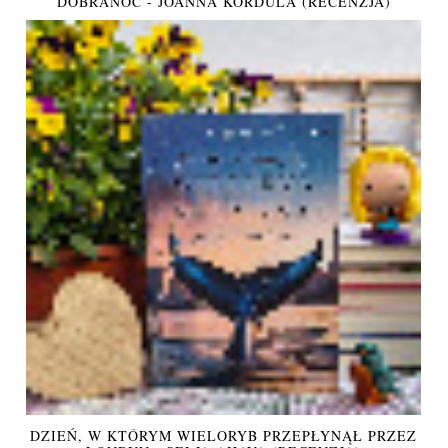
DOBRANOC - JOANNA KORDULA (RECENZJA)
DZIEŃ, W KTÓRYM WIELORYB PRZEPŁYNĄŁ PRZEZ