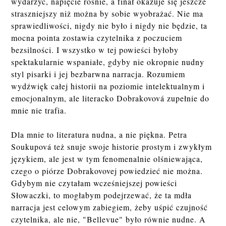
wydarzyć, napięcie rośnie, a finał okazuje się jeszcze
straszniejszy niż można by sobie wyobrażać. Nie ma
sprawiedliwości, nigdy nie było i nigdy nie będzie, ta
mocna pointa zostawia czytelnika z poczuciem
bezsilności. I wszystko w tej powieści byłoby
spektakularnie wspaniałe, gdyby nie okropnie nudny
styl pisarki i jej bezbarwna narracja. Rozumiem
wydźwięk całej historii na poziomie intelektualnym i
emocjonalnym, ale literacko Dobrakovová zupełnie do
mnie nie trafia.
Dla mnie to literatura nudna, a nie piękna. Petra
Soukupová też snuje swoje historie prostym i zwykłym
językiem, ale jest w tym fenomenalnie olśniewająca,
czego o piórze Dobrakovovej powiedzieć nie można.
Gdybym nie czytałam wcześniejszej powieści
Słowaczki, to mogłabym podejrzewać, że ta mdła
narracja jest celowym zabiegiem, żeby uśpić czujność
czytelnika, ale nie, "Bellevue" było równie nudne. A