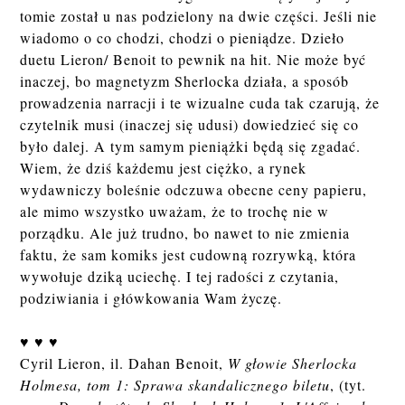
tomie został u nas podzielony na dwie części. Jeśli nie
wiadomo o co chodzi, chodzi o pieniądze. Dzieło
duetu Lieron/ Benoit to pewnik na hit. Nie może być
inaczej, bo magnetyzm Sherlocka działa, a sposób
prowadzenia narracji i te wizualne cuda tak czarują, że
czytelnik musi (inaczej się udusi) dowiedzieć się co
było dalej. A tym samym pieniążki będą się zgadać.
Wiem, że dziś każdemu jest ciężko, a rynek
wydawniczy boleśnie odczuwa obecne ceny papieru,
ale mimo wszystko uważam, że to trochę nie w
porządku. Ale już trudno, bo nawet to nie zmienia
faktu, że sam komiks jest cudowną rozrywką, która
wywołuje dziką uciechę. I tej radości z czytania,
podziwiania i główkowania Wam życzę.
♥ ♥ ♥
Cyril Lieron, il. Dahan Benoit,
W głowie Sherlocka
Holmesa, tom 1: Sprawa skandalicznego biletu
, (tyt.