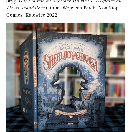
oryg.
Dans la tête de Sherlock Holmes 1. L'Affaire du
Ticket Scandaleux
), tłum. Wojciech Birek, Non Stop
Comics, Katowice 2022.