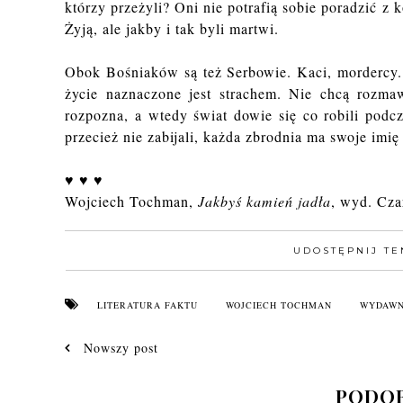
którzy przeżyli? Oni nie potrafią sobie poradzić z
Żyją, ale jakby i tak byli martwi.
Obok Bośniaków są też Serbowie. Kaci, mordercy. I
życie naznaczone jest strachem. Nie chcą rozmawi
rozpozna, a wtedy świat dowie się co robili podc
przecież nie zabijali, każda zbrodnia ma swoje imię
♥ ♥ ♥
Wojciech Tochman,
Jakbyś kamień jadła
, wyd. Cza
UDOSTĘPNIJ TE
LITERATURA FAKTU
WOJCIECH TOCHMAN
WYDAWN
Nowszy post
PODOB