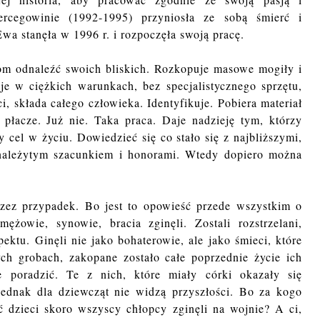
cegowinie (1992-1995) przyniosła ze sobą śmierć i
wa stanęła w 1996 r. i rozpoczęła swoją pracę.
nom odnaleźć swoich bliskich. Rozkopuje masowe mogiły i
e w ciężkich warunkach, bez specjalistycznego sprzętu,
, składa całego człowieka. Identyfikuje. Pobiera materiał
łacze. Już nie. Taka praca. Daje nadzieję tym, którzy
 cel w życiu. Dowiedzieć się co stało się z najbliższymi,
 należytym szacunkiem i honorami. Wtedy dopiero można
rzez przypadek. Bo jest to opowieść przede wszystkim o
ężowie, synowie, bracia zginęli. Zostali rozstrzelani,
ektu. Ginęli nie jako bohaterowie, ale jako śmieci, które
h grobach, zakopane zostało całe poprzednie życie ich
 poradzić. Te z nich, które miały córki okazały się
Jednak dla dziewcząt nie widzą przyszłości. Bo za kogo
dzieci skoro wszyscy chłopcy zginęli na wojnie? A ci,