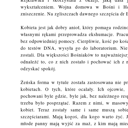
wykształceniem. Wojna domowa w Bośni i Her
zniszczenie. Na zgliszczach dawnego szczęścia dr E
Kobieta jest jak dobry anioł, który pomaga rodzi
własnymi rękami przeprowadza ekshumacje. Pracuj
bez odpowiedniej pomocy. Cierpliwie, kość po kości
do testów DNA, wysyła go do laboratorium. Nie p
zostali. Dla większości Bośniaków to najważniejszy
odnaleźć to, co z nich zostało i pochować ich z
odzyskać spokój.
Żeńska forma w tytule została zastosowana nie p
kobietach. O tych, które ocalały. Ich ojcowie, m
pochowani byle gdzie, byle jak, bez należnego resp
trzeba było posprzątać. Razem z nimi, w masowyc
kobiet. Teraz zostały same i same muszą sobie
szczęściarami. Mają kogoś, dla kogo warto żyć. 
młode panny mają wyjść za maż, z kim mają mieć 