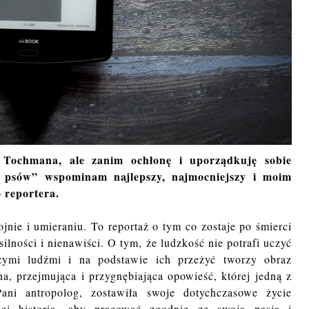
 Tochmana, ale zanim ochłonę i uporządkuję sobie
u psów” wspominam najlepszy, najmocniejszy i moim
 reportera.
ojnie i umieraniu. To reportaż o tym co zostaje po śmierci
silności i nienawiści. O tym, że ludzkość nie potrafi uczyć
ymi ludźmi i na podstawie ich przeżyć tworzy obraz
a, przejmująca i przygnębiająca opowieść, której jedną z
ni antropolog, zostawiła swoje dotychczasowe życie
jej historia, aby pracować zgodnie ze swoją pasją i