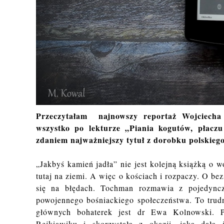
Przeczytałam najnowszy reportaż Wojciecha
wszystko po lekturze „Piania kogutów, płacz
zdaniem najważniejszy tytuł z dorobku polskiego
„Jakbyś kamień jadła” nie jest kolejną książką o w
tutaj na ziemi. A więc o kościach i rozpaczy. O bez
się na błędach. Tochman rozmawia z pojedyncz
powojennego bośniackiego społeczeństwa. To trudn
głównych bohaterek jest dr Ewa Kolnowski. Pa
Rejkiawiku i skorzystała z okazji, jaką dała 