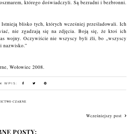
 koszmarem, którego doświadczyli. Są bezradni i bezbronni.
stnieją blisko tych, których wcześniej prześladowali. Ich
ać, nie zgadzają się na zdjęcia. Boją się, że ktoś ich
zas wojny. Oczywiście nie wszyscy byli źli, bo „wszyscy
 i nazwisko.”
rne, Wołowiec 2008.
N WPIS:
ICTWO CZARNE
Wcześniejszy post
NE POSTY: