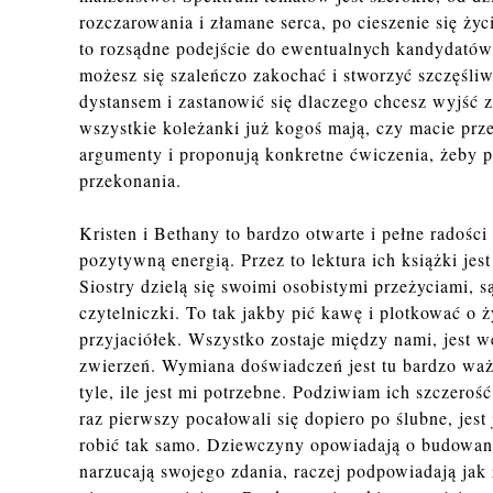
rozczarowania i złamane serca, po cieszenie się ży
to rozsądne podejście do ewentualnych kandydatów 
możesz się szaleńczo zakochać i stworzyć szczęśliwą
dystansem i zastanowić się dlaczego chcesz wyjść z
wszystkie koleżanki już kogoś mają, czy macie prz
argumenty i proponują konkretne ćwiczenia, żeby
przekonania.
Kristen i Bethany to bardzo otwarte i pełne radośc
pozytywną energią. Przez to lektura ich książki jest 
Siostry dzielą się swoimi osobistymi przeżyciami, s
czytelniczki. To tak jakby pić kawę i plotkować o
przyjaciółek. Wszystko zostaje między nami, jest 
zwierzeń. Wymiana doświadczeń jest tu bardzo ważna
tyle, ile jest mi potrzebne. Podziwiam ich szczeroś
raz pierwszy pocałowali się dopiero po ślubne, jes
robić tak samo. Dziewczyny opowiadają o budowaniu
narzucają swojego zdania, raczej podpowiadają jak 