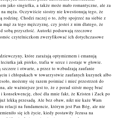
ciem jako singielka, a także może mało romantyczne, ale za
na męża. Oczywiście siostry nie kwestionują tego, że
 rodzinę. Chodzi raczej o to, żeby spojrzeć na siebie z
a mąż za tego mężczyznę, czy jesteś z nim dlatego, że
ed sobą przyszłość. Autorki podsuwają rzeczowe
 pomóc czytelniczkom zweryfikować ich dotychczasowe
i dziewczyny, które zarażają optymizmem i emanują
leciutka jak piórko, trafia w serce i zostaje w głowie.
ą szczere i otwarte, a przez to wzbudzają zaufanie
 życiu i chłopakach w towarzystwie zaufanych kuzynek albo
wesoło, możemy się razem pośmiać i mieć przestrzeń do
, ale ważniejsze jest to, że z porad sióstr mogę brać
ć i konsekwencję, choć dla mnie fakt, że Kristen i Zack po
t już lekką przesadą. Ale bez obaw, nikt nie każe Wam
 relacji na fundamencie, którym jest Pan Bóg, ale nie
zmieniło się ich życie, kiedy postawiły Jezusa na