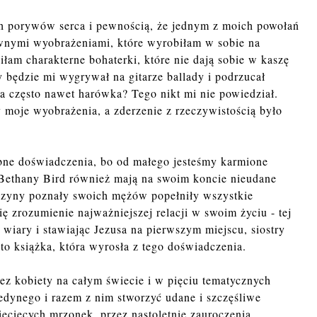
ch porywów serca i pewnością, że jednym z moich powołań
aiwnymi wyobrażeniami, które wyrobiłam w sobie na
iłam charakterne bohaterki, które nie dają sobie w kaszę
y będzie mi wygrywał na gitarze ballady i podrzucał
 a często nawet harówka? Tego nikt mi nie powiedział.
moje wyobrażenia, a zderzenie z rzeczywistością było
bne doświadczenia, bo od małego jesteśmy karmione
 Bethany Bird również mają na swoim koncie nieudane
wczyny poznały swoich mężów popełniły wszystkie
 zrozumienie najważniejszej relacji w swoim życiu - tej
wiary i stawiając Jezusa na pierwszym miejscu, siostry
to książka, która wyrosła z tego doświadczenia.
ez kobiety na całym świecie i w pięciu tematycznych
edynego i razem z nim stworzyć udane i szczęśliwe
ecięcych mrzonek, przez nastoletnie zauroczenia,