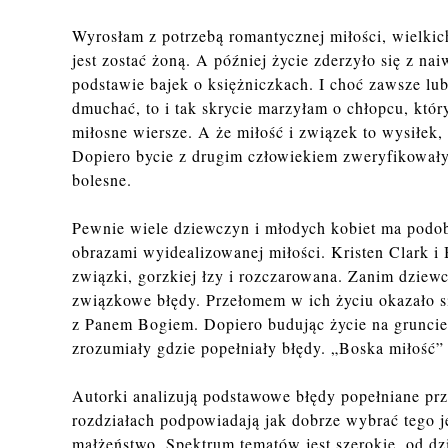
Wyrosłam z potrzebą romantycznej miłości, wielki
jest zostać żoną. A później życie zderzyło się z n
podstawie bajek o księżniczkach. I choć zawsze lub
dmuchać, to i tak skrycie marzyłam o chłopcu, któr
miłosne wiersze. A że miłość i związek to wysiłek,
Dopiero bycie z drugim człowiekiem zweryfikowały 
bolesne.
Pewnie wiele dziewczyn i młodych kobiet ma podo
obrazami wyidealizowanej miłości. Kristen Clark i
związki, gorzkiej łzy i rozczarowana. Zanim dzie
związkowe błędy. Przełomem w ich życiu okazało się
z Panem Bogiem. Dopiero budując życie na gruncie 
zrozumiały gdzie popełniały błędy. „Boska miłość” 
Autorki analizują podstawowe błędy popełniane prz
rozdziałach podpowiadają jak dobrze wybrać tego j
małżeństwo. Spektrum tematów jest szerokie, od dzi