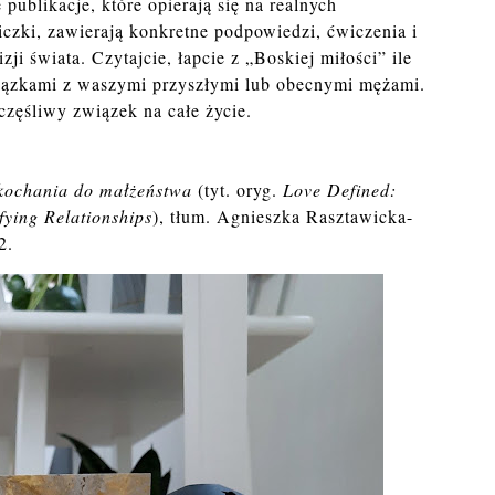
publikacje, które opierają się na realnych
iczki, zawierają konkretne podpowiedzi, ćwiczenia i
zji świata. Czytajcie, łapcie z „Boskiej miłości” ile
związkami z waszymi przyszłymi lub obecnymi mężami.
częśliwy związek na całe życie.
kochania do małżeństwa
(tyt. oryg.
Love Defined:
fying Relationships
), tłum. Agnieszka Rasztawicka-
2.