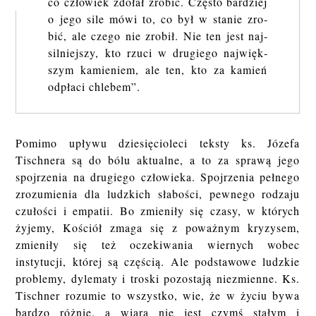
co czło­wiek zdo­łał zro­bić. Czę­sto bar­dziej
o jego sile mówi to, co był w sta­nie zro­
bić, ale czego nie zro­bił. Nie ten jest naj­
sil­niej­szy, kto rzuci w dru­gie­go naj­więk­
szym ka­mieniem, ale ten, kto za ka­mień
od­pła­ci chle­bem”.
Pomimo upływu dziesięcioleci teksty ks. Józefa
Tischnera są do bólu aktualne, a to za sprawą jego
spojrzenia na drugiego człowieka. Spojrzenia pełnego
zrozumienia dla ludzkich słabości, pewnego rodzaju
czułości i empatii. Bo zmieniły się czasy, w których
żyjemy, Kościół zmaga się z poważnym kryzysem,
zmieniły się też oczekiwania wiernych wobec
instytucji, której są częścią. Ale podstawowe ludzkie
problemy, dylematy i troski pozostają niezmienne. Ks.
Tischner rozumie to wszystko, wie, że w życiu bywa
bardzo różnie, a wiara nie jest czymś stałym i