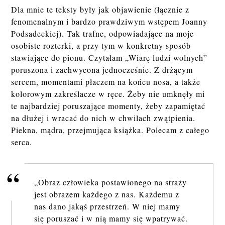
Dla mnie te teksty były jak objawienie (łącznie z
fenomenalnym i bardzo prawdziwym wstępem Joanny
Podsadeckiej). Tak trafne, odpowiadające na moje
osobiste rozterki, a przy tym w konkretny sposób
stawiające do pionu. Czytałam „Wiarę ludzi wolnych”
poruszona i zachwycona jednocześnie. Z drżącym
sercem, momentami płaczem na końcu nosa, a także
kolorowym zakreślacze w ręce. Żeby nie umknęły mi
te najbardziej poruszające momenty, żeby zapamiętać
na dłużej i wracać do nich w chwilach zwątpienia.
Piekna, mądra, przejmująca książka. Polecam z całego
serca.
„Obraz czło­wie­ka po­sta­wio­ne­go na stra­ży
jest ob­ra­zem każ­de­go z nas. Każ­de­mu z
nas dano jakąś prze­strzeń. W niej mamy
się po­ru­szać i w nią mamy się wpa­try­wać.