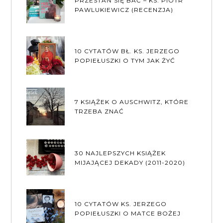
PRZESTAŃ SIĘ BAĆ – KS. PIOTR
PAWLUKIEWICZ (RECENZJA)
10 CYTATÓW BŁ. KS. JERZEGO
POPIEŁUSZKI O TYM JAK ŻYĆ
7 KSIĄŻEK O AUSCHWITZ, KTÓRE
TRZEBA ZNAĆ
30 NAJLEPSZYCH KSIĄŻEK
MIJAJĄCEJ DEKADY (2011-2020)
10 CYTATÓW KS. JERZEGO
POPIEŁUSZKI O MATCE BOŻEJ