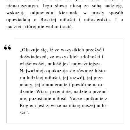
nienaruszonym. Jego słowa niosą ze sobą nadzieję,
wskazują odpowiedni kierunek, w prosty sposób
opowiadają o Boskiej miłości i miłosierdziu. I o
nadziei, której nie wolno tracić.
„Oka­zu­je się, iż ze wszyst­kich prze­żyć i
do­świad­czeń, ze wszyst­kich zdol­no­ści i
wła­ści­wo­ści, mi­łość jest naj­waż­niej­sza.
Naj­waż­niej­szą oka­zu­je się rów­nież hi­sto­
ria ludz­kiej mi­ło­ści, jej roz­wój, jej prze­
mia­ny, jej ob­umie­ra­nie i po­wtór­ne na­ro­
dze­nie. Wiara prze­mi­nie, na­dzie­ja prze­mi­
nie, po­zo­sta­nie mi­łość. Nasze spo­tka­nie z
Bo­giem jest za­wsze na miarę na­szej mi­ło­
ści”.