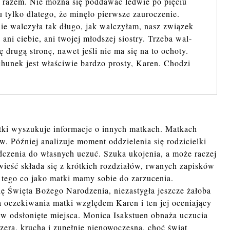
y razem. Nie można się pod­da­wać le­d­wie po pię­ciu
 tylko dla­te­go, że mi­nę­ło pierw­sze za­uro­cze­nie.
ie wal­czy­ła tak długo, jak wal­czy­łam, nasz zwią­zek
 ani cie­bie, ani two­jej młod­szej sio­stry. Trze­ba wal­
tę drugą stro­nę, nawet jeśli nie ma się na to ocho­ty.
u­nek jest wła­ści­wie bar­dzo pro­sty, Karen. Cho­dzi
tki wyszukuje informacje o innych matkach. Matkach
. Później analizuje moment oddzielenia się rodzicielki
czenia do własnych uczuć. Szuka ukojenia, a może raczej
wieść składa się z krótkich rozdziałów, rwanych zapisków
o tego co jako matki mamy sobie do zarzucenia.
ę Święta Bożego Narodzenia, niezastygła jeszcze żałoba
a oczekiwania matki względem Karen i ten jej oceniający
ą w odsłonięte miejsca. Monica Isakstuen obnaża uczucia
czera, krucha i zupełnie nienowoczesna, choć świat