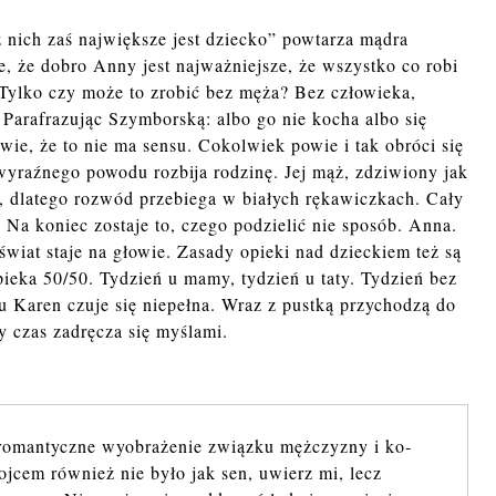
z nich zaś naj­więk­sze jest dziec­ko” powtarza mądra
ie, że dobro Anny jest najważniejsze, że wszystko co robi
 Tylko czy może to zrobić bez męża? Bez człowieka,
Parafrazując Szymborską: albo go nie ko­cha albo się
 wie, że to nie ma sensu. Cokolwiek powie i tak obróci się
z wyraźnego powodu rozbija rodzinę. Jej mąż, zdziwiony jak
, dlatego rozwód przebiega w białych rękawiczkach. Cały
. Na koniec zostaje to, czego podzielić nie sposób. Anna.
 świat staje na głowie. Zasady opieki nad dzieckiem też są
ieka 50/50. Tydzień u mamy, tydzień u taty. Tydzień bez
u Karen czuje się niepełna. Wraz z pustką przychodzą do
ły czas zadręcza się myślami.
­man­tycz­ne wy­obra­że­nie związ­ku męż­czy­zny i ko­
m ojcem rów­nież nie było jak sen, uwierz mi, lecz