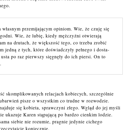
nego.
wła­snym prze­mi­ja­ją­cym opi­niom. Wie, że czuję się
god­ni. Wie, że lubię, kiedy męż­czyź­ni otwie­ra­ją
am na dru­tach, że więk­szość tego, co trze­ba zro­bić
 jedną z tych, które do­świad­czy­ły peł­ne­go i do­sta­
e usta po raz pierw­szy się­gnę­ły do ich pier­si. On to
.
eść skomplikowanych relacjach kobiecych, szczególnie
z ubarwień pisze o wszystkim co trudne w rozwodzie.
najduje się kobieta, sprawczyni złego. Wgląd do jej myśli
ie ukazuje Karen stąpającą po bardzo cienkim lodzie.
sama siebie nie rozumie, pragnie jedynie cichego
rzeczytajcie koniecznie.