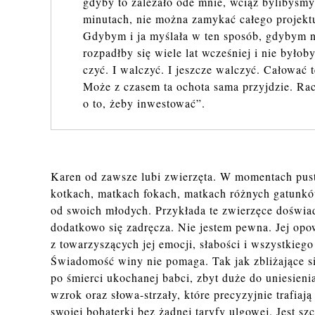
gdyby to za­le­ża­ło ode mnie, wciąż by­li­by­śm
mi­nu­tach, nie można za­my­kać ca­łe­go pro­jek­tu
Gdy­bym i ja my­śla­ła w ten spo­sób, gdy­bym n
roz­padł­by się wiele lat wcze­śniej i nie by­ło­by
czyć. I wal­czyć. I jesz­cze wal­czyć. Ca­ło­wać 
Może z cza­sem ta ocho­ta sama przyj­dzie. Ra­ch
o to, żeby in­we­sto­wać”.
Karen od zawsze lubi zwierzęta. W momentach pus
kotkach, matkach fokach, matkach różnych gatunków
od swoich młodych. Przykłada te zwierzęce doświad
dodatkowo się zadręcza. Nie jestem pewna. Jej opo
z towarzyszących jej emocji, słabości i wszystkieg
Świadomość winy nie pomaga. Tak jak zbliżające si
po śmierci ukochanej babci, zbyt duże do uniesieni
wzrok oraz słowa-strzały, które precyzyjnie trafiaj
swojej bohaterki bez żadnej taryfy ulgowej. Jest sz