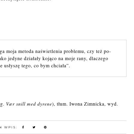
ga moja me­to­da na­świe­tle­nia pro­ble­mu, czy też po­
ako je­dy­ne dzia­ła­ły ko­ją­co na moje rany, dla­cze­go
ie usły­szę tego, co bym chcia­ła”.
yg.
Vær snill med dyrene
), tłum. Iwona Zimnicka, wyd.
N WPIS: