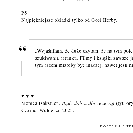
PS
Najpiękniejsze okładki tylko od Gosi Herby.
„Wy­ja­śni­łam, że dużo czy­tam, że na tym po­le­
szu­ki­wa­nia ra­tun­ku. Filmy i książ­ki za­wsze j
tym razem mia­ło­by być ina­czej, nawet jeśli n
♥ ♥ ♥
Monica Isakstuen,
Bądź dobra dla zwierząt
(tyt. or
Czarne, Wołowien 2023.
UDOSTĘPNIJ TE