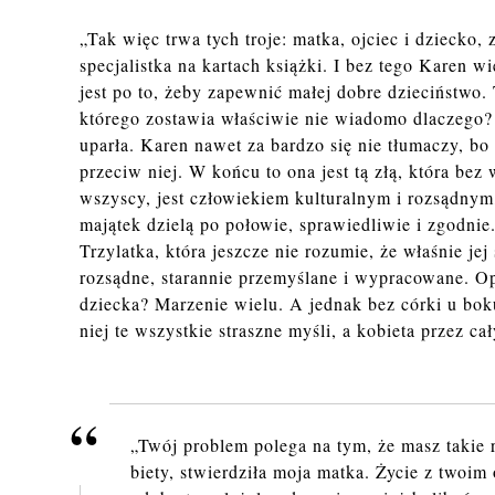
„Tak więc trwa tych troje: matka, oj­ciec i dziec­ko, 
specjalistka na kartach książki. I bez tego Karen w
jest po to, żeby zapewnić małej dobre dzieciństwo.
którego zostawia właściwie nie wiadomo dlaczego? 
upar­ła. Karen nawet za bardzo się nie tłumaczy, bo
przeciw niej. W końcu to ona jest tą złą, która be
wszyscy, jest człowiekiem kulturalnym i rozsądnym
majątek dzielą po połowie, sprawiedliwie i zgodnie
Trzylatka, która jeszcze nie rozumie, że właśnie jej
rozsądne, starannie przemyślane i wypracowane. Op
dziecka? Marzenie wielu. A jednak bez córki u bok
niej te wszystkie straszne myśli, a kobieta przez ca
„Twój pro­blem po­le­ga na tym, że masz takie ro
bie­ty, stwier­dzi­ła moja matka. Życie z twoi