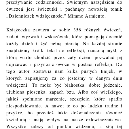
przeżywanie codzienności. Świetnym narzędziem do
ćwiczeń jest świeżutki i pachnący nowością tomik
„Dzienniczek wdzięczności” Mimmo Armiento.
Książeczka zawiera w sobie 356 różnych ćwiczeń,
zadań, wyzwań i wskazówek, które pomagają docenić
każdy dzień i żyć pełną piersią. Na każdej stronie
znajdziemy krótki tekst do refleksji, rzuconą myśl, z
którą warto chodzić przez cały dzień, pozwalać jej
dojrzewać i przynosić owoce w postaci refleksji. Do
tego autor zostawia nam kilka pustych linijek, w
których zapisujemy za co jesteśmy w danym dniu
wdzięczni. To może być błahostka, dobre jedzenie,
ulubiona piosenka, zapach bzu. Albo coś wielkiego,
jakieś spełnione marzenie, szczęście, które spadło
niespodziewanie. A nawet to co po ludzku trudne i
przykre, bo przecież takie doświadczenia również
kształtują i mają wpływ na nasze człowieczeństwo.
Wszystko zależy od punktu widzenia, a siłą tej