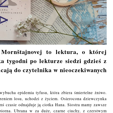
Mornštajnovej to lektura, o której
 tygodni po lekturze siedzi gdzieś z
racają do czytelnika w nieoczekiwanych
ybucha epidemia tyfusu, która zbiera śmiertelne żniwo.
zeniem losu, uchodzi z życiem. Osierocona dziewczynka
imś czasie odnajduje ją ciotka Hana. Siostra mamy zawsze
iorna. Ubrana w za duże, czarne ciuchy, z czerstwym