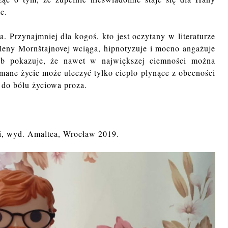
e.
a. Przynajmniej dla kogoś, kto jest oczytany w literaturze
Aleny Mornštajnovej wciąga, hipnotyzuje i mocno angażuje
sób pokazuje, że nawet w największej ciemności można
amane życie może uleczyć tylko ciepło płynące z obecności
 do bólu życiowa proza.
ki, wyd. Amaltea, Wrocław 2019.