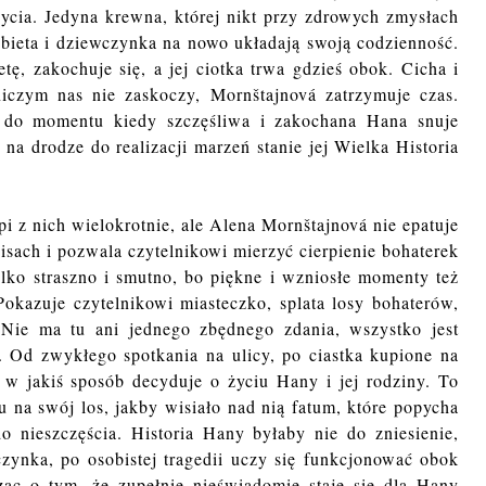
cia. Jedyna krewna, której nikt przy zdrowych zmysłach
obieta i dziewczynka na nowo układają swoją codzienność.
tę, zakochuje się, a jej ciotka trwa gdzieś obok. Cicha i
 niczym nas nie zaskoczy, Mornštajnová zatrzymuje czas.
, do momentu kiedy szczęśliwa i zakochana Hana snuje
 na drodze do realizacji marzeń stanie jej Wielka Historia
i z nich wielokrotnie, ale Alena Mornštajnová nie epatuje
isach i pozwala czytelnikowi mierzyć cierpienie bohaterek
ylko straszno i smutno, bo piękne i wzniosłe momenty też
 Pokazuje czytelnikowi miasteczko, splata losy bohaterów,
. Nie ma tu ani jednego zbędnego zdania, wszystko jest
e. Od zwykłego spotkania na ulicy, po ciastka kupione na
 w jakiś sposób decyduje o życiu Hany i jej rodziny. To
u na swój los, jakby wisiało nad nią fatum, które popycha
 nieszczęścia. Historia Hany byłaby nie do zniesienie,
zynka, po osobistej tragedii uczy się funkcjonować obok
edząc o tym, że zupełnie nieświadomie staje się dla Hany