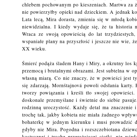
chlebem pochowanym po kieszeniach. Martwa za ży
nie powierzyłby opieki nad dzieckiem. A jednak k
Lata lecą, Mira dorasta, zmienia się w młodą kobie
niewidzialna. I kiedy wydaje się, że ta historia
Wraca ze swoją opowieścią do lat trzydziestych
wspaniałe plany na przyszłość i jeszcze nie wie, że
XX wieku.
Śmierć podąża śladem Hany i Miry, a okrutny los kp
przemocą i brutalnymi obrazami. Jest subtelna w op
własną miarą. Co nie znaczy, że w powieści jest t
się zdarzają. Mornštajnová powoli odsłania karty.
tworzy powiązania i kreśli tło swojej opowieści
doskonale przemyślane i świetnie do siebie pasuj
rodzinną uroczystość. Każdy detal ma znaczenie i
trochę tak, jakby kobieta nie miała żadnego wpływ
bohaterkę w jednym kierunku i musi prowadzić do
gdyby nie Mira. Pogodna i rozszczebiotana dziewc
kostycznej i trochę przerażającej ciotki, nie wi