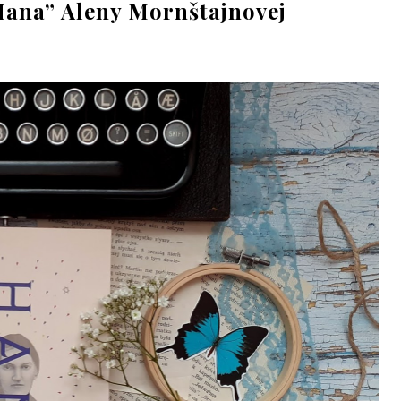
„Hana” Aleny Mornštajnovej