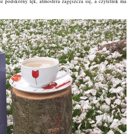
e podskórny lęk, atmosfera zagęszcza się, a czytelnik ma