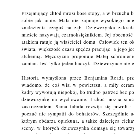
Przejmujący chłód mrozi bose stopy, a w brzuchu 
sobie jak umie. Mała nie zajmuje wysokiego miej
znalezienia czegoś na ząb. Dziewczynka zakrad
mieście nazywają czarnoksiężnikiem. Jej obecność
atakiem ratuje ją właściciel domu. Człowiek ten o
świata, większość czasu spędza pracując, a jego 
alchemią. Mężczyzna proponuje Małej schronieni
zamian. Jest tylko jeden haczyk. Dziewczynce nie 
Historia wymyślona przez Benjamina Reada pr
wiadomo, że coś wisi w powietrzu, a miły cerami
kadry wywołują niepokój, bo trudno patrzeć bez p
dziewczynkę na wychowanie. I choć można snuć ró
zaskoczeniem. Sama fabuła rozwija się powoli i
poczuć nic sympatii do bohaterów. Szczególnie uc
którym obdarza opiekuna, a także dziecięca cieka
sceny, w których dziewczynka domaga się towarzy