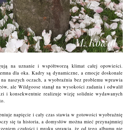
gują na uznanie i współtworzą klimat całej opowieści.
jemna dla oka. Kadry są dynamiczne, a emocje doskonale
 na naszych oczach, a wyobraźnia bez problemu wprawia
zów, ale Wildgoose stanął na wysokości zadania i odwalił
i i konsekwentnie realizuje wizję solidnie wydawanych
to.
iuje napięcie i cały czas stawia w gotowości wyobraźnię
zy się ta historia, a domysłów można mieć przynajmniej
̨czeniem czułości i mroku sprawia, że od tego albumu nie