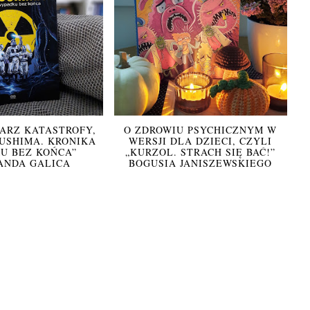
ARZ KATASTROFY,
O ZDROWIU PSYCHICZNYM W
KUSHIMA. KRONIKA
WERSJI DLA DZIECI, CZYLI
U BEZ KOŃCA”
„KURZOL. STRACH SIĘ BAĆ!”
ANDA GALICA
BOGUSIA JANISZEWSKIEGO