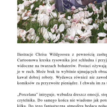
Ilustracje Chrisa Wildgoosea z pewnością zasłu
Cartoonowa kreska rysownika jest schludna i przy
widoczne na twarzach bohaterów. Postaci ożywają
je w ruch. Może brak tu wybitnie ujmujących obra
kawał dobrej roboty. Wydawca również nie zawodz
komiksów za przyzwoite pieniądze. I chwała im za 
„Porcelana” intryguje, wzbudza dreszcz emocji, stopn
czytelnika. Do samego końca nie wiadomo jak potoc
kilka. Do tego fantastyczna atmosfera będąca poła