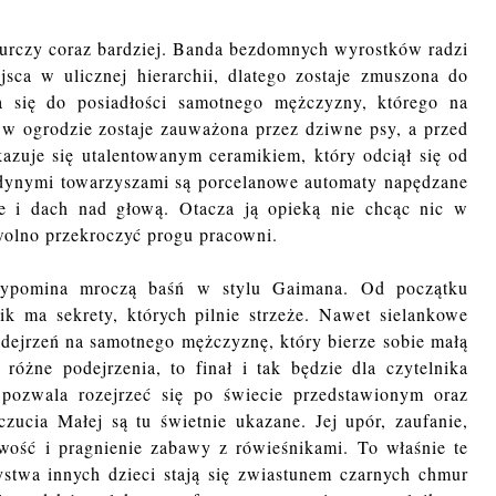
burczy coraz bardziej. Banda bezdomnych wyrostków radzi
sca w ulicznej hierarchii, dlatego zostaje zmuszona do
a się do posiadłości samotnego mężczyzny, którego na
 w ogrodzie zostaje zauważona przez dziwne psy, a przed
kazuje się utalentowanym ceramikiem, który odciął się od
jedynymi towarzyszami są porcelanowe automaty napędzane
e i dach nad głową. Otacza ją opieką nie chcąc nic w
wolno przekroczyć progu pracowni.
zypomina mroczą baśń w stylu Gaimana. Od początku
k ma sekrety, których pilnie strzeże. Nawet sielankowe
odejrzeń na samotnego mężczyznę, który bierze sobie małą
żne podejrzenia, to finał i tak będzie dla czytelnika
 pozwala rozejrzeć się po świecie przedstawionym oraz
zucia Małej są tu świetnie ukazane. Jej upór, zaufanie,
wość i pragnienie zabawy z rówieśnikami. To właśnie te
stwa innych dzieci stają się zwiastunem czarnych chmur