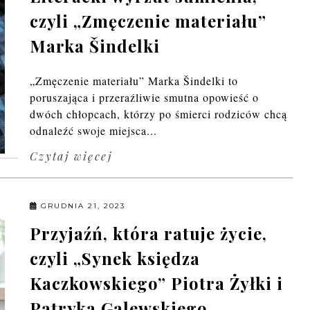
czyli „Zmęczenie materiału”
Marka Šindelki
„Zmęczenie materiału” Marka Šindelki to
poruszająca i przeraźliwie smutna opowieść o
dwóch chłopcach, którzy po śmierci rodziców chcą
odnaleźć swoje miejsca...
Czytaj więcej
GRUDNIA 21, 2023
Przyjaźń, która ratuje życie,
czyli „Synek księdza
Kaczkowskiego” Piotra Żyłki i
Patryka Galewskiego